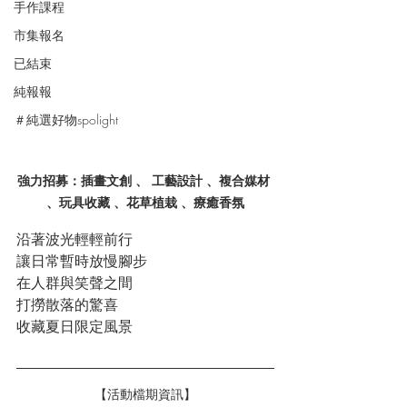
手作課程
市集報名
已結束
純報報
＃純選好物spolight
強力招募：
插畫文創 、 工藝設計 、複合媒材 
、玩具收藏 、花草植栽 、療癒香氛
沿著波光輕輕前行
讓日常暫時放慢腳步
在人群與笑聲之間
打撈散落的驚喜
收藏夏日限定風景
【活動檔期資訊】