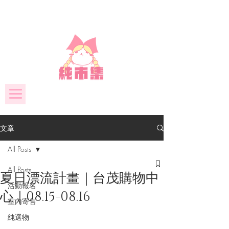
文章
All Posts
All Posts
夏日漂流計畫｜台茂購物中
活動報名
心｜08.15-08.16
室內寄售
純選物