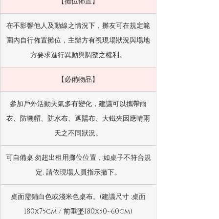
【攤位佈置】
在不影響他人及動線之情況下，攤友可在規定範
圍內自行佈置攤位，主辦方有視現場狀況與場地
方要求進行異動與調整之權利。
【必備物品】
參加戶外活動天氣多有變化，建議可以攜帶雨
衣、防曬帽、防水布、遮陽布、大鐵夾因應晴雨
天之不同狀況。
可自備桌,勿超出租用攤位位置，如桌子不符合規
定, 請依現場人員指示撤下。
桌面需鋪白色或淺米色桌布。(建議尺寸 :桌面
180x75cm / 前垂墜180x50~60cm)