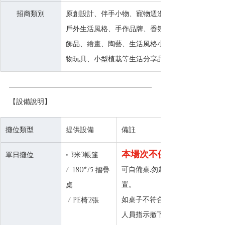
招商類別
原創設計、伴手小物、寵物週邊用品、
戶外生活風格、手作品牌、香氛、手作
飾品、繪畫、陶藝、生活風格小物、老
物玩具、小型植栽等生活分享品牌。
【設備說明】
攤位類型
提供設備
備註
本場次不供電
單日攤位
• 
3米3帳篷 
可自備桌,勿超出租用攤位位
/  180*75 摺疊
置。
桌 
如桌子不符合規定, 請依現場
 / PE椅2張
人員指示撤下。