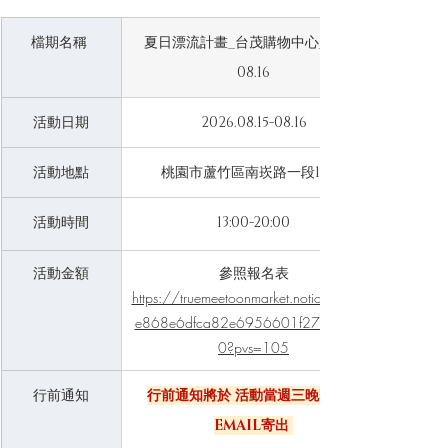
檔期名稱 
夏日漂流計畫_台茂購物中心_08.15-
08.16
活動日期
2026.08.15-08.16
活動地點
桃園市蘆竹區南崁路一段112號
活動時間
13:00-20:00
活動金額
參照報名表
https://truemeetoonmarket.notion.site/2c
e868e6dfca82e6956601f27b43429
0?pvs=105
行前通知
行前通知將於 活動當週三晚間八點
EMAIL寄出 