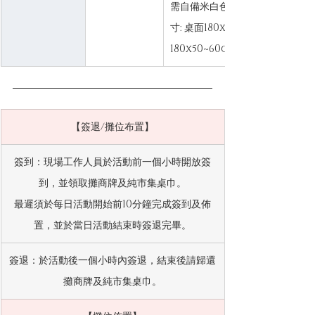
需自備米白色桌布 ( 建議尺
寸: 桌面180x75cm / 前垂墜
180x50~60cm ) 
【簽退/攤位布置】
簽到：現場工作人員於活動前一個小時開放簽
到，並領取攤商牌及純市集桌巾。
最遲須於每日活動開始前10分鐘完成簽到及佈
置，並於當日活動結束時簽退完畢。
簽退：於活動後一個小時內簽退，結束後請歸還
攤商牌及純市集桌巾。