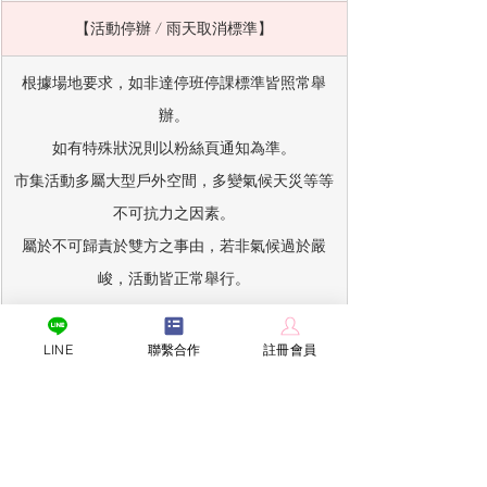
【活動停辦 / 雨天取消標準】
根據場地要求，如非達停班停課標準皆照常舉
辦。
如有特殊狀況則以粉絲頁通知為準。
市集活動多屬大型戶外空間，多變氣候天災等等
不可抗力之因素。
屬於不可歸責於雙方之事由，若非氣候過於嚴
峻，活動皆正常舉行。
純市集活動注意事項
LINE
聯繫合作
註冊會員
註冊會員
報名活動前別忘了先註冊成為純市集會
員喔! 