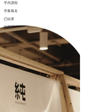
手作課程
市集報名
已結束
純報報
＃純選好
物spolight