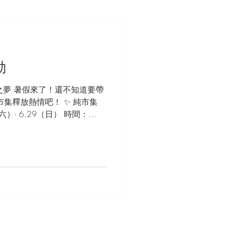
動
夏夜之夢 暑假來了！還不知道要帶
市集釋放熱情吧！ ✨ 純市集
六）- 6.29（日） 時間：
知道1F戶外區 活動：「把星空帶回