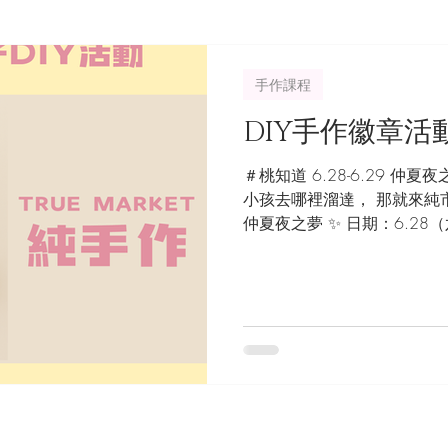
手作課程
DIY手作徽章活
＃桃知道 6.28-6.29 仲
小孩去哪裡溜達， 那就來純
仲夏夜之夢 ✨ 日期：6.28（
13:00-20:00 地點：桃
家」 💫 純市集...