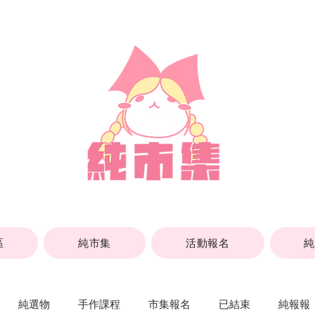
區
純市集
活動報名
純選物
手作課程
市集報名
已結束
純報報